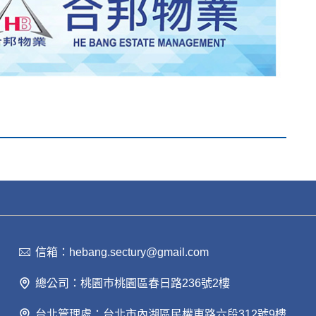
信箱：hebang.sectury@gmail.com
總公司：桃園巿桃園區春日路236號2樓
台北管理處：台北市內湖區民權東路六段312號9樓